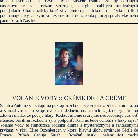
koučmi osobnostného rozvoja. Matt Vasseur oslňuje zástupy oddaných
nasledovníkov na precízne vedených, energiou nabitých motivačných
podujatiach. Charizmatický kouč si v tomto dynamickom francúzskom trileri
podmaňuje davy, až kým sa nezačne rútiť do znepokojujúcej špirály vlastného
pádu. Strach Násilie
VOLANIE VODY :: CRÈME DE LA CRÈME
Sarah a Antoine sa ocitajú na pokraji rozchodu, vyčerpaní každodennou prácou
a starostlivosťou o svoje dve deti. Jedného dňa sa ich najstarší syn Simon
zdôverí matke, že počuje hlasy. Keďže Antoine si zrejme neuvedomuje vážnosť
situácie, Sarah sa rozhodne syna podporiť. Kam až bude ochotná z lásky zájsť?
Volánie vody je francúzska rodinná dráma s mysterióznymi a fantazijnými
prvkami v réžii Élise Otzenberger, v ktorej hlavnú úlohu stvárňuje Cécile de
France. Príbeh sleduje Sarah, 40-ročnú matku balansujúcu medzi