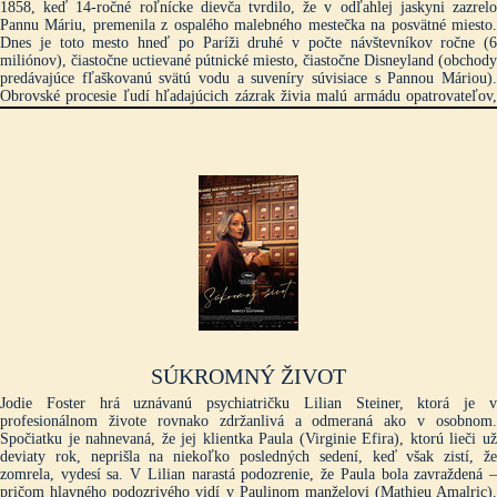
1858, keď 14-ročné roľnícke dievča tvrdilo, že v odľahlej jaskyni zazrelo
Pannu Máriu, premenila z ospalého malebného mestečka na posvätné miesto.
Dnes je toto mesto hneď po Paríži druhé v počte návštevníkov ročne (6
miliónov), čiastočne uctievané pútnické miesto, čiastočne Disneyland (obchody
predávajúce fľaškovanú svätú vodu a suveníry súvisiace s Pannou Máriou).
Obrovské procesie ľudí hľadajúcich zázrak živia malú armádu opatrovateľov,
ktorí ich sprevádzajú. Títo pútnici predstavujú prekvapivý prierez ľudstvom:
obete nehôd, smrteľne chorí, obézny a šikanovaný tínedžer, skupina starnúcich
parížskych prostitútok a ďalší. V Lurdoch je prenikavou meditáciou o ľudskej
schopnosti empatie a nádeje a o tajomstve náboženskej viery tvárou v tvár
hlbokému utrpeniu. Strach
SÚKROMNÝ ŽIVOT
Jodie Foster hrá uznávanú psychiatričku Lilian Steiner, ktorá je v
profesionálnom živote rovnako zdržanlivá a odmeraná ako v osobnom.
Spočiatku je nahnevaná, že jej klientka Paula (Virginie Efira), ktorú lieči už
deviaty rok, neprišla na niekoľko posledných sedení, keď však zistí, že
zomrela, vydesí sa. V Lilian narastá podozrenie, že Paula bola zavraždená –
pričom hlavného podozrivého vidí v Paulinom manželovi (Mathieu Amalric).