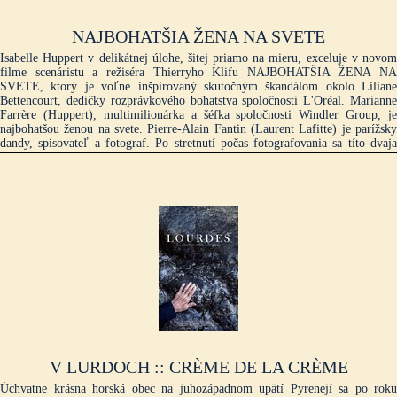
NAJBOHATŠIA ŽENA NA SVETE
Isabelle Huppert v delikátnej úlohe, šitej priamo na mieru, exceluje v novom
filme scenáristu a režiséra Thierryho Klifu NAJBOHATŠIA ŽENA NA
SVETE, ktorý je voľne inšpirovaný skutočným škandálom okolo Liliane
Bettencourt, dedičky rozprávkového bohatstva spoločnosti L'Oréal. Marianne
Farrère (Huppert), multimilionárka a šéfka spoločnosti Windler Group, je
najbohatšou ženou na svete. Pierre-Alain Fantin (Laurent Lafitte) je parížsky
dandy, spisovateľ a fotograf. Po stretnutí počas fotografovania sa títo dvaja
stanú nerozlučnými priateľmi. Ich priateľstvo – z ktorého Pierre-Alain veľmi
rád finančne profituje – prekvapuje, udivuje, zaujme, a v dôsledku toho
znepokojí Marianninu suitu aj rodinu. Predovšetkým jej dcéra (Marina Fois)
zvádza vnútorný boj kvôli nečakanej náklonnosti svojej matky k tomuto
mladšiemu mužovi a rozbehne súkromné vyšetrovanie, ktoré bude mať pre
všetkých vážne...
V LURDOCH :: CRÈME DE LA CRÈME
Úchvatne krásna horská obec na juhozápadnom upätí Pyrenejí sa po roku