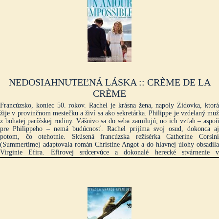
NEDOSIAHNUTEĽNÁ LÁSKA :: CRÈME DE LA
CRÈME
Francúzsko, koniec 50. rokov. Rachel je krásna žena, napoly Židovka, ktorá
žije v provinčnom mestečku a živí sa ako sekretárka. Philippe je vzdelaný muž
z bohatej parížskej rodiny. Vášnivo sa do seba zamilujú, no ich vzťah – aspoň
pre Philippeho – nemá budúcnosť. Rachel prijíma svoj osud, dokonca aj
potom, čo otehotnie. Skúsená francúzska režisérka Catherine Corsini
(Summertime) adaptovala román Christine Angot a do hlavnej úlohy obsadila
Virginie Efira. Efirovej srdcervúce a dokonalé herecké stvárnenie v
kombinácii s umelecky poňatou kamerou a výpravou filmu úspešne zachytáva
dobovú atmosféru románu a výsledkom je inteligentná, strhujúca melodráma s
niekoľkými prekvapivými zvratmi. Strach Sex