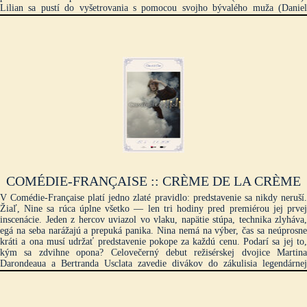
Lilian sa pustí do vyšetrovania s pomocou svojho bývalého muža (Daniel
Auteuil) a taktiež hypnotizéra, ktorého seansy prinesú Lilian vízie z minulosti,
od ktorých si ona sama sľubuje pomoc pri vyriešení záhad prítomnosti. Po
boku výkvetu francúzskej hereckej elity – a Fredericka Wisemana – Jodie
Foster dokazuje, že je brilantnou herečkou vo francúzštine rovnako ako v
angličtine. Strach Sex Násilie
COMÉDIE-FRANÇAISE :: CRÈME DE LA CRÈME
V Comédie-Française platí jedno zlaté pravidlo: predstavenie sa nikdy neruší.
Žiaľ, Nine sa rúca úplne všetko — len tri hodiny pred premiérou jej prvej
inscenácie. Jeden z hercov uviazol vo vlaku, napätie stúpa, technika zlyháva,
egá na seba narážajú a prepuká panika. Nina nemá na výber, čas sa neúprosne
kráti a ona musí udržať predstavenie pokope za každú cenu. Podarí sa jej to,
kým sa zdvihne opona? Celovečerný debut režisérskej dvojice Martina
Darondeaua a Bertranda Usclata zavedie divákov do zákulisia legendárnej
parížskej divadelnej inštitúcie Comédie-Française. Príbeh sa odohráva počas
troch chaotických hodín pred premiérou novej inscenácie Shakespearovho
Macbetha. Hlavnou postavou je Nina, herečka a členka súboru Comédie-