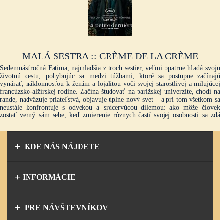
MALÁ SESTRA :: CRÈME DE LA CRÈME
Sedemnásťročná Fatima, najmladšia z troch sestier, veľmi opatrne hľadá svoju
životnú cestu, pohybujúc sa medzi túžbami, ktoré sa postupne začínajú
vynárať, náklonnosťou k ženám a lojalitou voči svojej starostlivej a milujúcej
francúzsko-alžírskej rodine. Začína študovať na parížskej univerzite, chodí na
rande, nadväzuje priateľstvá, objavuje úplne nový svet – a pri tom všetkom sa
neustále konfrontuje s odvekou a srdcervúcou dilemou: ako môže človek
zostať verný sám sebe, keď zmierenie rôznych častí svojej osobnosti sa zdá
nemožné? Láska, viera a túžba sa stretávajú v ocenenom autobiografickom
románe Fatimy Daas, ktorý pre filmové plátno adaptovala Hafsia Herzi,
režisérka filmov DOBRÁ MATKA (kolektívne ocenenie Ensemble Prize v
KDE NÁS NÁJDETE
sekcii Un Certain Regard filmového festivalu v Cannes) a ZASLÚŽÍŠ SI
LÁSKU (Týždeň kritiky na festivale v Cannes). Film Hafsie Herzi, postavený
na ohromujúcich...
INFORMÁCIE
PRE NÁVŠTEVNÍKOV