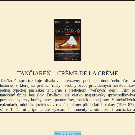
starostlivosťou o dvoch malých synov, pracovnými povinnosťami a vzťahom s
citovo neprítomným manželom Antoinom. Ich manželstvo je pod tlakom
každodennej únavy na pokraji rozpadu. Počas rodinného výletu k moru ich
starší syn Simon na krátky, no desivý okamih zmizne. Keď ho Sarah nájde na
brehu, je premočený, má horúčku a správa sa zvláštne. Odvtedy ho
neodolateľne priťahuje...
TANČIAREŇ :: CRÈME DE LA CRÈME
Tančiareň sprostredkuje divákovi intenzívny pocit pominuteľného času a
histórie, v kterej sa prelína "malý" osobný život pravidelných návštevníkov
jednej typickej parížskej tančiarne s priebehom "veľkých" dejín. Film je
natočený úplne bez slov. Divákovi ale všetko majstrovsky sprostredkováva
pomocou syntézy hudby, tanca, pantomímy, masiek a kostýmov. V niekoľkých
epizodách, odohrávajúcich sa v rozpätí takmer päťdesiatich rokov (1936-83),
sú v Tančiarni pripomenuté významné momenty z minulosti Francúzska a
spolu s ním vlastne aj celej Európy. K popularite snímku prispievajú mnohé
charakteristické melódie oných časov, vrátane šansónov Edith Piaf a skladieb
The Beatles. Strach