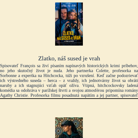
Française, ktorá sa chystá na tejto scéne uviesť svoj prvý režisérsky počin.
Premiérový večer sa však rýchlo mení na sériu absurdných a stresujúcich
situácií...
Zlatko, náš sused je vrah
Spisovateľ François sa živí písaním napínavých historických krimi príbehov,
no jeho skutočný život je nuda. Jeho partnerka Colette, profesorka na
Sorbonne a expertka na Hitchcocka, túži po vzrušení. Keď začne podozrievať
ich výstredného suseda – herca – z vraždy, ich jednotvárny život sa obráti
naruby a ich stagnujúci vzťah opäť ožíva. Vtipná, hitchcockovsky ladená
komédia sa odohráva v parížskej štvrti a svojou atmosférou pripomína romány
Agathy Christie. Profesorka filmu posadnutá napätím a jej partner, spisovateľ
historických detektívok, sa začnú domnievať, že boli svedkami vraždy, ktorú
spáchal ich nekonvenčný sused, shakespearovský herec. V duchu voyeuristickej
zápletky kultového filmu Okno do dvora sa počiatočné podozrenie rýchlo mení
na prepracované amatérske vyšetrovanie. Hranice medzi realitou a fantáziou sa
stierajú, keď si dvojica prenáša filmovú logiku do každodenného...