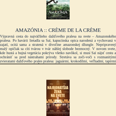
AMAZÓNIA :: CRÈME DE LA CRÈME
Výpravná cesta do najväčšieho dažďového pralesa na svete – Amazonského
pralesa. Po havárii lietadla sa Saï, kapucínska opica narodená a vychovaná v
zajatí, ocitá sama a stratená v divočine amazonskej džungle. Nepripravený
malý opičiak sa cíti tvárou v tvár náhlej slobode bezmocný. V novom svete,
kde hustá a bujná vegetácia pokrýva všetko navôkol, si musí Saï nájsť cestu a
ochrániť sa pred nástrahami prírody. Stretáva sa zoči-voči s rozmanitými
zvieratami dažďového prales pralesa: jaguármi, krokodílmi, veľhadmi, tapírmi
aj obrovskými vydrami. Čoskoro pochopí, že nájsť ďalšie kapucínske opice a
byť nimi prijatý môže byť jeho jedinou nádejou na prežitie. Amazónia je
mimoriadna cesta do srdca najväčšieho pralesa planéty, natočená v oblastiach,
ktoré doposiaľ preskúmalo len málo ľudí. Francúzsky režisér Thierry Ragobert
a jeho tím strávili na mieste dva roky, aby zachytili úchvatnú...