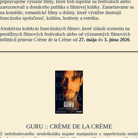
pripravujeme výrazné filmy, ktoré boli úspešné na festivaloch alebo
zarezonovali u domáceho publika a filmovej kritiky. Zameriavame sa
na komédie, romantické filmy a drámy, ktoré výstižne ilustrujú
francúzsku spoločnosť, kultúru, hodnoty a estetiku.
Atraktívnu kolekciu francúzskych filmov, ktoré získali ocenenia na
prestížnych filmových festivaloch alebo od významných filmových
inštitúcií prinesie Crème de la Crème od
27. mája
do
3. júna 2026
.
GURU :: CRÈME DE LA CRÈME
Z nedoštudovaného stredoškoláka majster manipulácie a superhviezda medzi