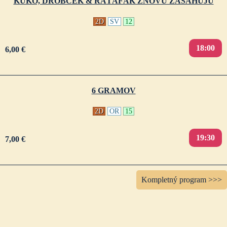
KUKO, DROBČEK & RAŤAFÁK ZNOVU ZASAHUJÚ
2D
SV
12
18:00
6,00 €
6 GRAMOV
2D
OR
15
19:30
7,00 €
Kompletný program >>>