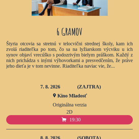
6 GRAMOV
Štyria otcovia sa stretnú v telocvični strednej školy, kam ich
zvolá riaditeľka po tom, čo sa na lyžiarskom výcviku u ich
synov objaví vrecúško s podozrivým bielym práškom. Každý z
nich prichádza s inými výhovorkami a presvedčením, že práve
jeho dieťa je v tom nevinne. Riaditeľka naviac vie, že...
7. 8. 2026
(ZAJTRA)
Kino Mladosť
Originálna verzia
2D
19:30
8. 8. 2026
(SOBOTA)