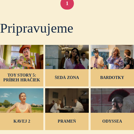
1
Pripravujeme
TOY STORY 5:
ŠEDÁ ZÓNA
BARDOTKY
PRÍBEH HRAČIEK
KAVEJ 2
PRAMEŇ
ODYSSEA