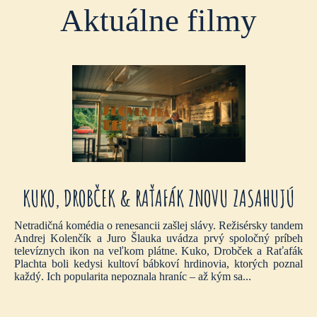
Aktuálne filmy
KUKO, DROBČEK & RAŤAFÁK ZNOVU ZASAHUJÚ
Netradičná komédia o renesancii zašlej slávy. Režisérsky tandem
Andrej Kolenčík a Juro Šlauka uvádza prvý spoločný príbeh
televíznych ikon na veľkom plátne. Kuko, Drobček a Raťafák
Plachta boli kedysi kultoví bábkoví hrdinovia, ktorých poznal
každý. Ich popularita nepoznala hraníc – až kým sa...