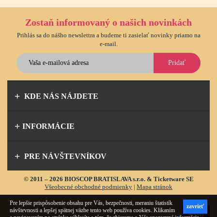
Zostaň informovaný o našich novinkách
Prihlás sa do nášho newslettra a budeme ti zasielať novinky priamo na
e-mail.
Pridať
KDE NÁS NÁJDETE
INFORMÁCIE
PRE NÁVŠTEVNÍKOV
© 2011 – 2026 BIOSCOP BRATISLAVA s.r.o. & Ticketware SE
Všeobecné obchodné podmienky
|
Mapa stránok
Pre lepšie prispôsobenie obsahu pre Vás, bezpečnosti, meraniu štatistík
zavrieť
Kino Mladosť používa
návštevnosti a lepšej spätnej väzbe tento web používa cookies. Klikaním