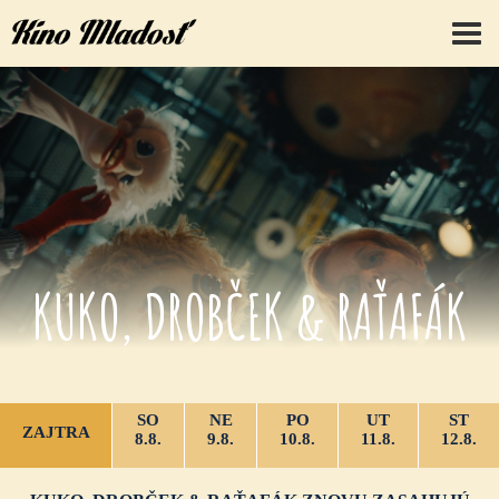
prep
KUKO, DROBČEK & RAŤAFÁK
ZNOVU ZASAHUJÚ
SO
NE
PO
UT
ST
ZAJTRA
8.8.
9.8.
10.8.
11.8.
12.8.