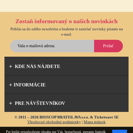
Zostaň informovaný o našich novinkách
Prihlás sa do nášho newslettra a budeme ti zasielať novinky priamo na
e-mail.
Pridať
KDE NÁS NÁJDETE
INFORMÁCIE
PRE NÁVŠTEVNÍKOV
© 2011 – 2026 BIOSCOP BRATISLAVA s.r.o. & Ticketware SE
Všeobecné obchodné podmienky
|
Mapa stránok
Pre lepšie prispôsobenie obsahu pre Vás, bezpečnosti, meraniu štatistík