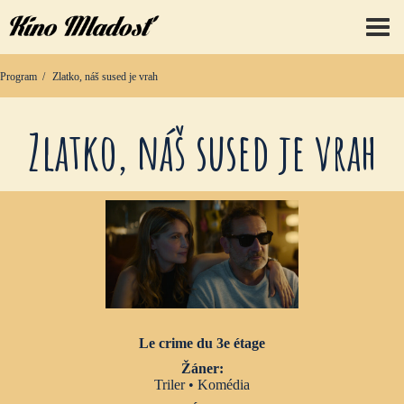
prep
Program
Zlatko, náš sused je vrah
Zlatko, náš sused je vrah
Le crime du 3e étage
Žáner:
Triler • Komédia