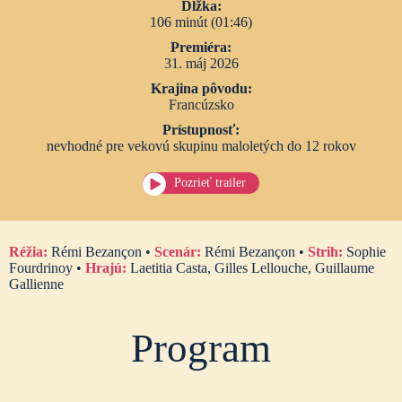
Dĺžka:
106 minút (01:46)
Premiéra:
31. máj 2026
Krajina pôvodu:
Francúzsko
Prístupnosť:
nevhodné pre vekovú skupinu maloletých do 12 rokov
Pozrieť trailer
Réžia:
Rémi Bezançon •
Scenár:
Rémi Bezançon •
Strih:
Sophie
Fourdrinoy •
Hrajú:
Laetitia Casta, Gilles Lellouche, Guillaume
Gallienne
Program