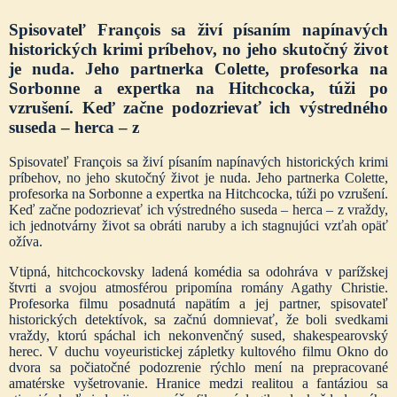
Spisovateľ François sa živí písaním napínavých
historických krimi príbehov, no jeho skutočný život
je nuda. Jeho partnerka Colette, profesorka na
Sorbonne a expertka na Hitchcocka, túži po
vzrušení. Keď začne podozrievať ich výstredného
suseda – herca – z
Spisovateľ François sa živí písaním napínavých historických krimi
príbehov, no jeho skutočný život je nuda. Jeho partnerka Colette,
profesorka na Sorbonne a expertka na Hitchcocka, túži po vzrušení.
Keď začne podozrievať ich výstredného suseda – herca – z vraždy,
ich jednotvárny život sa obráti naruby a ich stagnujúci vzťah opäť
ožíva.
Vtipná, hitchcockovsky ladená komédia sa odohráva v parížskej
štvrti a svojou atmosférou pripomína romány Agathy Christie.
Profesorka filmu posadnutá napätím a jej partner, spisovateľ
historických detektívok, sa začnú domnievať, že boli svedkami
vraždy, ktorú spáchal ich nekonvenčný sused, shakespearovský
herec. V duchu voyeuristickej zápletky kultového filmu Okno do
dvora sa počiatočné podozrenie rýchlo mení na prepracované
amatérske vyšetrovanie. Hranice medzi realitou a fantáziou sa