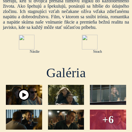
stierajú, keď si dvojica prenáša filmovú logiku do každodenného
života. Ako špehujú a špekulujú, ponárajú sa hlbšie do údajného
zločinu. Ich stagnujúci vzťah nečakane ožíva vďaka zdieľanému
napätiu a dobrodružstvu. Film, v ktorom sa snúbi irónia, romantika
a napätie skúma naše vnímanie fikcie a premieňa bežnú realitu na
javisko, kde sa každý môže stať súčasťou príbehu.
Násilie
Strach
Galéria
+6