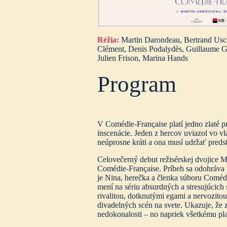
Réžia:
Martin Darondeau, Bertrand Usc
Clément, Denis Podalydès, Guillaume Ga
Julien Frison, Marina Hands
Program
V Comédie-Française platí jedno zlaté pr
inscenácie. Jeden z hercov uviazol vo vl
neúprosne kráti a ona musí udržať preds
Celovečerný debut režisérskej dvojice Ma
Comédie-Française. Príbeh sa odohráva
je Nina, herečka a členka súboru Comédie
mení na sériu absurdných a stresujúcich 
rivalitou, dotknutými egami a nervozito
divadelných scén na svete. Ukazuje, že z
nedokonalosti – no napriek všetkému pla