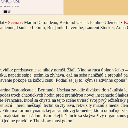
lat •
Scenár:
Martin Darondeau, Bertrand Usclat, Pauline Clément •
K
llienne, Danièle Lebrun, Benjamin Lavernhe, Laurent Stocker, Anna C
avidlo: predstavenie sa nikdy neruší. Žiaľ, Nine sa rúca úplne všetko —
aku, napätie stúpa, technika zlyháva, egá na seba narážajú a prepuká p
tavenie pokope za každú cenu. Podarí sa jej to, kým sa zdvihne opona?
rtina Darondeaua a Bertranda Usclata zavedie divákov do zákulisia lege
 počas troch chaotických hodín pred premiérou novej inscenácie Shak
-Française, ktorá sa chystá na tejto scéne uviesť svoj prvý režisérsky
situácií – herci meškajú, technika zlyháva, rekvizity miznú a medzi čle
u. Film má formu dynamickej ansámblovej komédie, ktorá odhaľuje zákuli
a majestátnou fasádou historickej inštitúcie sa skrýva živý organizmus
tí jediné pravidlo: The show must go on!