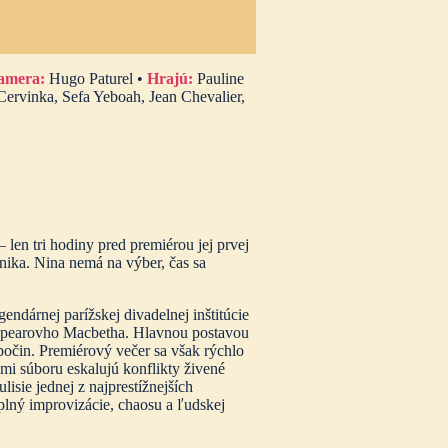
amera:
Hugo Paturel •
Hrajú:
Pauline
ervinka, Sefa Yeboah, Jean Chevalier,
 len tri hodiny pred premiérou jej prvej
anika. Nina nemá na výber, čas sa
ndárnej parížskej divadelnej inštitúcie
espearovho Macbetha. Hlavnou postavou
 počin. Premiérový večer sa však rýchlo
nmi súboru eskalujú konflikty živené
sie jednej z najprestížnejších
 plný improvizácie, chaosu a ľudskej