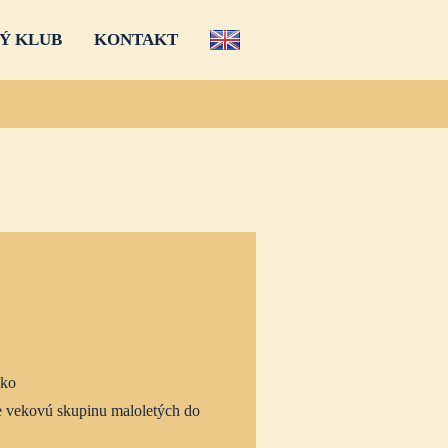
Ý KLUB
KONTAKT
sko
 vekovú skupinu maloletých do