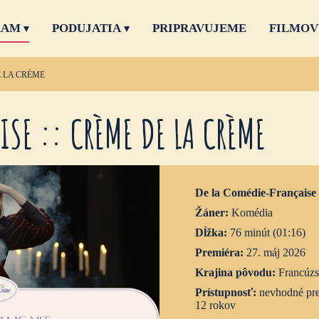
RAM
PODUJATIA
PRIPRAVUJEME
FILMOV
E LA CRÈME
SE :: CRÈME DE LA CRÈME
De la Comédie-Française
Žáner:
Komédia
Dĺžka:
76 minút (01:16)
Premiéra:
27. máj 2026
Krajina pôvodu:
Francúz
Prístupnosť:
nevhodné pre
12 rokov