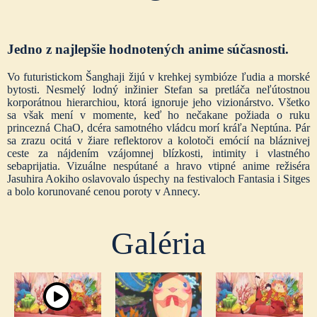
Jedno z najlepšie hodnotených anime súčasnosti.
Vo futuristickom Šanghaji žijú v krehkej symbióze ľudia a morské
bytosti. Nesmelý lodný inžinier Stefan sa pretláča neľútostnou
korporátnou hierarchiou, ktorá ignoruje jeho vizionárstvo. Všetko
sa však mení v momente, keď ho nečakane požiada o ruku
princezná ChaO, dcéra samotného vládcu morí kráľa Neptúna. Pár
sa zrazu ocitá v žiare reflektorov a kolotoči emócií na bláznivej
ceste za nájdením vzájomnej blízkosti, intimity i vlastného
sebaprijatia. Vizuálne nespútané a hravo vtipné anime režiséra
Jasuhira Aokiho oslavovalo úspechy na festivaloch Fantasia i Sitges
a bolo korunované cenou poroty v Annecy.
Galéria