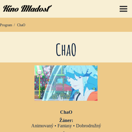
prep
Program
ChaO
ChaO
ChaO
Žáner:
Animovaný • Fantasy • Dobrodružný