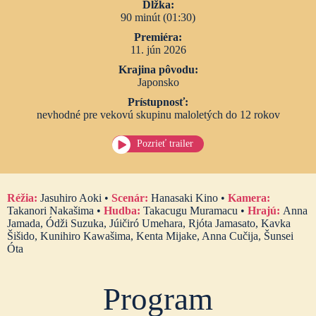
Dĺžka:
90 minút (01:30)
Premiéra:
11. jún 2026
Krajina pôvodu:
Japonsko
Prístupnosť:
nevhodné pre vekovú skupinu maloletých do 12 rokov
Pozrieť trailer
Réžia:
Jasuhiro Aoki •
Scenár:
Hanasaki Kino •
Kamera:
Takanori Nakašima •
Hudba:
Takacugu Muramacu •
Hrajú:
Anna
Jamada, Ódži Suzuka, Júičiró Umehara, Rjóta Jamasato, Kavka
Šišido, Kunihiro Kawašima, Kenta Mijake, Anna Cučija, Šunsei
Óta
Program