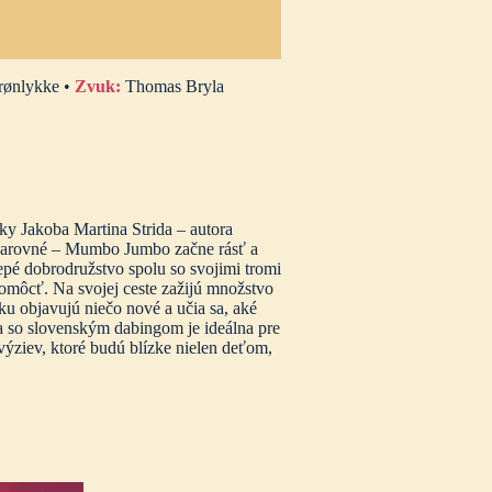
rønlykke •
Zvuk:
Thomas Bryla
y Jakoba Martina Strida – autora
 čarovné – Mumbo Jumbo začne rásť a
lepé dobrodružstvo spolu so svojimi tromi
omôcť. Na svojej ceste zažijú množstvo
ku objavujú niečo nové a učia sa, aké
a so slovenským dabingom je ideálna pre
výziev, ktoré budú blízke nielen deťom,