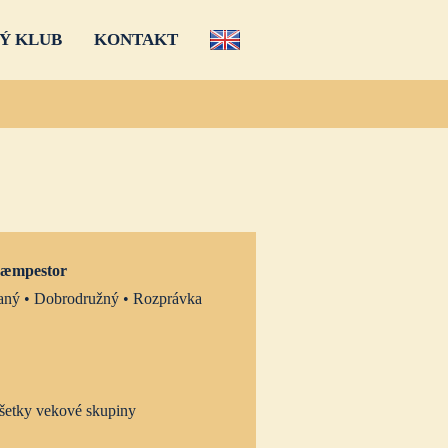
Ý KLUB
KONTAKT
kæmpestor
ný • Dobrodružný • Rozprávka
šetky vekové skupiny