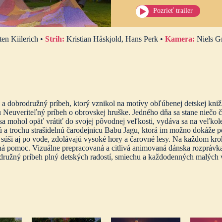
Pozrieť trailer
ten Kiilerich •
Strih:
Kristian Håskjold, Hans Perk •
Kamera:
Niels G
dobrodružný príbeh, ktorý vznikol na motívy obľúbenej detskej knižk
 Neuveriteľný príbeh o obrovskej hruške. Jedného dňa sa stane niečo
 sa mohol opäť vrátiť do svojej pôvodnej veľkosti, vydáva sa na veľko
 a trochu strašidelnú čarodejnicu Babu Jagu, ktorá im možno dokáže p
 súši aj po vode, zdolávajú vysoké hory a čarovné lesy. Na každom kro
omná pomoc. Vizuálne prepracovaná a citlivá animovaná dánska rozprávk
odružný príbeh plný detských radostí, smiechu a každodenných malých 