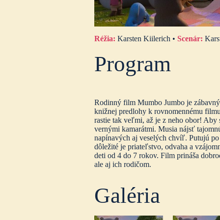
Réžia:
Karsten Kiilerich •
Scenár:
Kars
Program
Rodinný film Mumbo Jumbo je zábavný a 
knižnej predlohy k rovnomennému filmu
rastie tak veľmi, až je z neho obor! Aby
vernými kamarátmi. Musia nájsť tajomnú
napínavých aj veselých chvíľ. Putujú po
dôležité je priateľstvo, odvaha a vzáj
deti od 4 do 7 rokov. Film prináša dobr
ale aj ich rodičom.
Galéria