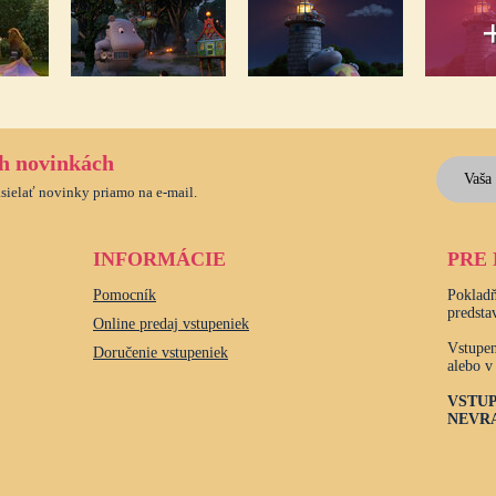
ch novinkách
asielať novinky priamo na e-mail.
INFORMÁCIE
PRE
Pomocník
Pokladň
predsta
Online predaj vstupeniek
Vstupen
Doručenie vstupeniek
alebo v
VSTUP
NEVRA