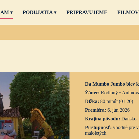
RAM
PODUJATIA
PRIPRAVUJEME
FILMOV
Da Mumbo Jumbo blev 
Žáner:
Rodinný • Animova
Dĺžka:
80 minút (01:20)
Premiéra:
6. jún 2026
Krajina pôvodu:
Dánsko
Prístupnosť:
vhodné pre v
maloletých