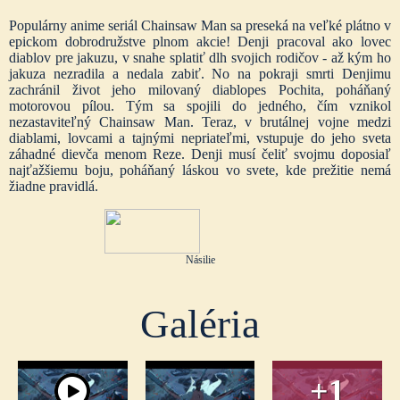
Populárny anime seriál Chainsaw Man sa preseká na veľké plátno v
epickom dobrodružstve plnom akcie! Denji pracoval ako lovec
diablov pre jakuzu, v snahe splatiť dlh svojich rodičov - až kým ho
jakuza nezradila a nedala zabiť. No na pokraji smrti Denjimu
zachránil život jeho milovaný diablopes Pochita, poháňaný
motorovou pílou. Tým sa spojili do jedného, čím vznikol
nezastaviteľný Chainsaw Man. Teraz, v brutálnej vojne medzi
diablami, lovcami a tajnými nepriateľmi, vstupuje do jeho sveta
záhadné dievča menom Reze. Denji musí čeliť svojmu doposiaľ
najťažšiemu boju, poháňaný láskou vo svete, kde prežitie nemá
žiadne pravidlá.
Násilie
Galéria
+1