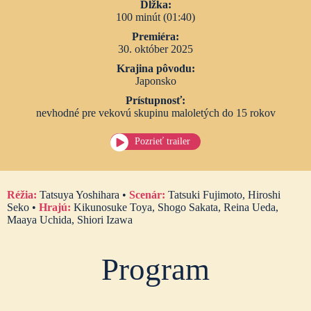
Dĺžka:
100 minút (01:40)
Premiéra:
30. október 2025
Krajina pôvodu:
Japonsko
Prístupnosť:
nevhodné pre vekovú skupinu maloletých do 15 rokov
Pozrieť trailer
Réžia:
Tatsuya Yoshihara •
Scenár:
Tatsuki Fujimoto, Hiroshi
Seko •
Hrajú:
Kikunosuke Toya, Shogo Sakata, Reina Ueda,
Maaya Uchida, Shiori Izawa
Program