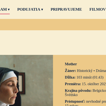
RAM
PODUJATIA
PRIPRAVUJEME
FILMOV
Mother
Žáner:
Historický • Dráma
Dĺžka:
103 minút (01:43)
Premiéra:
15. október 202
Krajina pôvodu:
Belgicko
Švédsko
Prístupnosť:
nevhodné pre
15 rokov