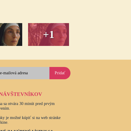
+1
Pridať
 NÁVŠTEVNÍKOV
a sa otvára 30 minút pred prvým
vením.
ky je možné kúpiť si na web stránke
 kine.