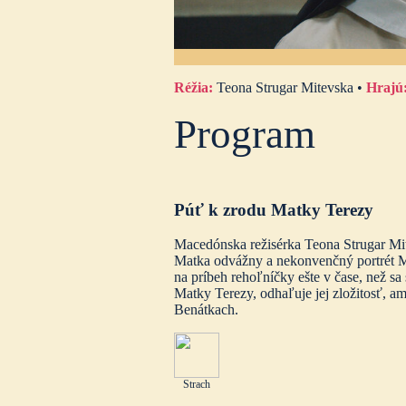
Réžia:
Teona Strugar Mitevska •
Hrajú
Program
Púť k zrodu Matky Terezy
Macedónska režisérka Teona Strugar Mite
Matka odvážny a nekonvenčný portrét Ma
na príbeh rehoľníčky ešte v čase, než 
Matky Terezy, odhaľuje jej zložitosť, am
Benátkach.
Strach