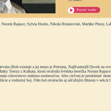
Pozrieť trailer
:
Noomi Rapace, Sylvia Hoeks, Nikola Ristanovski, Marijke Pinoy, La
vska (Boh existuje a jej meno je Petrunia, Najšťastnejší človek na sv
tky Terezy z Kalkaty, ktorú stvárnila švédska herečka Noomi Rapace 
sa stala celosvetovo známou osobnosťou. Jeho cieľom je preskúmať skut
bície a vnútorný boj. Film bol otváracím aj súťažným filmom v sekcii O