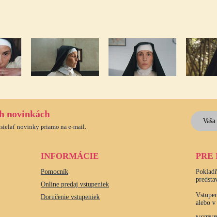
ch novinkách
asielať novinky priamo na e-mail.
INFORMÁCIE
PRE
Pomocník
Pokladň
predsta
Online predaj vstupeniek
Vstupen
Doručenie vstupeniek
alebo v