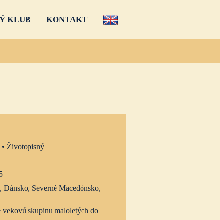
Ý KLUB
KONTAKT
 • Životopisný
5
, Dánsko, Severné Macedónsko,
 vekovú skupinu maloletých do