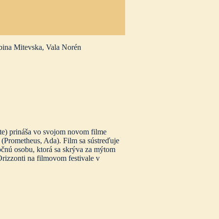
bina Mitevska, Vala Norén
ete) prináša vo svojom novom filme
(Prometheus, Ada). Film sa sústreďuje
očnú osobu, ktorá sa skrýva za mýtom
rizzonti na filmovom festivale v