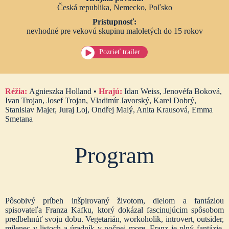
Česká republika, Nemecko, Poľsko
Prístupnosť:
nevhodné pre vekovú skupinu maloletých do 15 rokov
Pozrieť trailer
Réžia:
Agnieszka Holland •
Hrajú:
Idan Weiss, Jenovéfa Boková,
Ivan Trojan, Josef Trojan, Vladimír Javorský, Karel Dobrý,
Stanislav Majer, Juraj Loj, Ondřej Malý, Anita Krausová, Emma
Smetana
Program
Pôsobivý príbeh inšpirovaný životom, dielom a fantáziou
spisovateľa Franza Kafku, ktorý dokázal fascinujúcim spôsobom
predbehnúť svoju dobu. Vegetarián, workoholik, introvert, outsider,
milenec v listoch a úradník v nočnej more. Franz je plný fantázie,