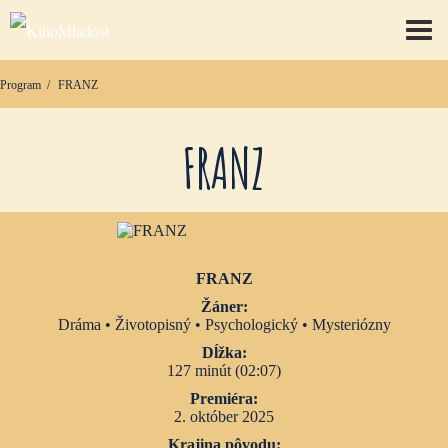
prep
Program
FRANZ
FRANZ
FRANZ
Žáner:
Dráma • Životopisný • Psychologický • Mysteriózny
Dĺžka:
127 minút (02:07)
Premiéra:
2. október 2025
Krajina pôvodu: