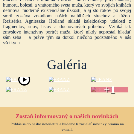
humoru, bolesti, a vnútorného sveta muža, ktorý vo svojich knihách
definoval moderné existenciálne úzkosti, a aj sto rokov po svojej
smrti zostáva zrkadlom našich najhlbších strachov a túžob.
Režisérka Agnieszka Holland skladá kaleidoskop udalostí z
fragmentov, snov, listov a dochovaných príbehov. Vzniká tak
zmyslovo intenzívny portrét muža, ktorý nikdy neprestal hľadať
sám seba – a práve tým sa dotkol niečoho podstatného v nás
všetkých.
Galéria
+1
Zostaň informovaný o našich novinkách
Prihlás sa do nášho newslettra a budeme ti zasielať novinky priamo na
e-mail.