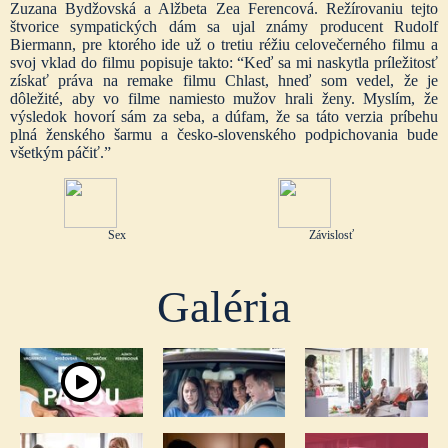
Zuzana Bydžovská a Alžbeta Zea Ferencová. Režírovaniu tejto
štvorice sympatických dám sa ujal známy producent Rudolf
Biermann, pre ktorého ide už o tretiu réžiu celovečerného filmu a
svoj vklad do filmu popisuje takto: “Keď sa mi naskytla príležitosť
získať práva na remake filmu Chlast, hneď som vedel, že je
dôležité, aby vo filme namiesto mužov hrali ženy. Myslím, že
výsledok hovorí sám za seba, a dúfam, že sa táto verzia príbehu
plná ženského šarmu a česko-slovenského podpichovania bude
všetkým páčiť.”
Sex
Závislosť
Galéria