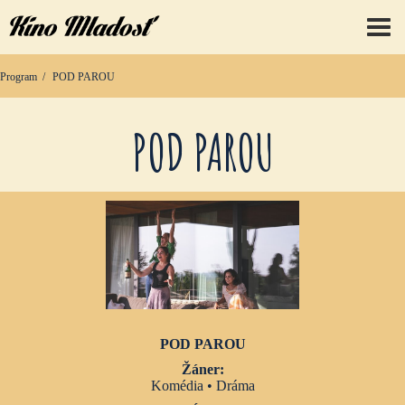
prep
Program
POD PAROU
POD PAROU
POD PAROU
Žáner:
Komédia • Dráma