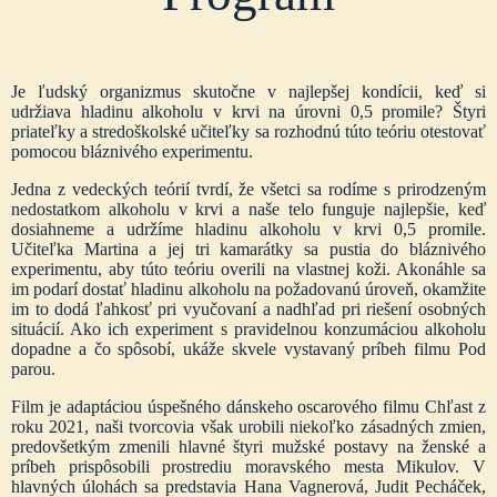
Je ľudský organizmus skutočne v najlepšej kondícii, keď si
udržiava hladinu alkoholu v krvi na úrovni 0,5 promile? Štyri
priateľky a stredoškolské učiteľky sa rozhodnú túto teóriu otestovať
pomocou bláznivého experimentu.
Jedna z vedeckých teórií tvrdí, že všetci sa rodíme s prirodzeným
nedostatkom alkoholu v krvi a naše telo funguje najlepšie, keď
dosiahneme a udržíme hladinu alkoholu v krvi 0,5 promile.
Učiteľka Martina a jej tri kamarátky sa pustia do bláznivého
experimentu, aby túto teóriu overili na vlastnej koži. Akonáhle sa
im podarí dostať hladinu alkoholu na požadovanú úroveň, okamžite
im to dodá ľahkosť pri vyučovaní a nadhľad pri riešení osobných
situácií. Ako ich experiment s pravidelnou konzumáciou alkoholu
dopadne a čo spôsobí, ukáže skvele vystavaný príbeh filmu Pod
parou.
Film je adaptáciou úspešného dánskeho oscarového filmu Chľast z
roku 2021, naši tvorcovia však urobili niekoľko zásadných zmien,
predovšetkým zmenili hlavné štyri mužské postavy na ženské a
príbeh prispôsobili prostrediu moravského mesta Mikulov. V
hlavných úlohách sa predstavia Hana Vagnerová, Judit Pecháček,