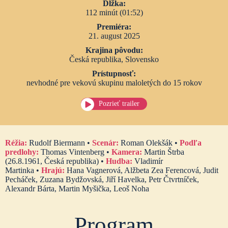
Dĺžka:
112 minút (01:52)
Premiéra:
21. august 2025
Krajina pôvodu:
Česká republika, Slovensko
Prístupnosť:
nevhodné pre vekovú skupinu maloletých do 15 rokov
Pozrieť trailer
Réžia:
Rudolf Biermann •
Scenár:
Roman Olekšák •
Podľa
predlohy:
Thomas Vintenberg •
Kamera:
Martin Štrba
(26.8.1961, Česká republika) •
Hudba:
Vladimír
Martinka •
Hrajú:
Hana Vagnerová, Alžbeta Zea Ferencová, Judit
Pecháček, Zuzana Bydžovská, Jiří Havelka, Petr Čtvrtníček,
Alexandr Bárta, Martin Myšička, Leoš Noha
Program