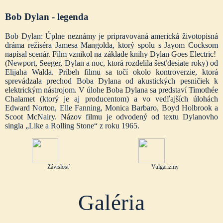
Bob Dylan - legenda
Bob Dylan: Úplne neznámy je pripravovaná americká životopisná
dráma režiséra Jamesa Mangolda, ktorý spolu s Jayom Cocksom
napísal scenár. Film vznikol na základe knihy Dylan Goes Electric!
(Newport, Seeger, Dylan a noc, ktorá rozdelila šesťdesiate roky) od
Elijaha Walda. Príbeh filmu sa točí okolo kontroverzie, ktorá
sprevádzala prechod Boba Dylana od akustických pesničiek k
elektrickým nástrojom. V úlohe Boba Dylana sa predstaví Timothée
Chalamet (ktorý je aj producentom) a vo vedľajších úlohách
Edward Norton, Elle Fanning, Monica Barbaro, Boyd Holbrook a
Scoot McNairy. Názov filmu je odvodený od textu Dylanovho
singla „Like a Rolling Stone“ z roku 1965.
Závislosť
Vulgarizmy
Galéria