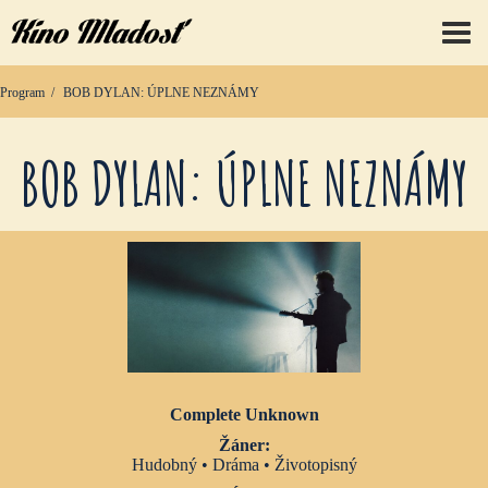
prep
Program
BOB DYLAN: ÚPLNE NEZNÁMY
BOB DYLAN: ÚPLNE NEZNÁMY
Complete Unknown
Žáner:
Hudobný • Dráma • Životopisný