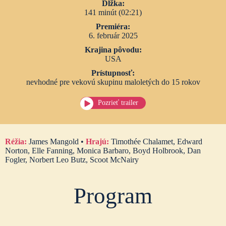
Dĺžka:
141 minút (02:21)
Premiéra:
6. február 2025
Krajina pôvodu:
USA
Prístupnosť:
nevhodné pre vekovú skupinu maloletých do 15 rokov
Pozrieť trailer
Réžia:
James Mangold •
Hrajú:
Timothée Chalamet, Edward
Norton, Elle Fanning, Monica Barbaro, Boyd Holbrook, Dan
Fogler, Norbert Leo Butz, Scoot McNairy
Program