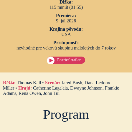
Dĺžka:
115 minút (01:55)
Premiéra:
9. júl 2026
Krajina pôvodu:
USA
Prístupnosť:
nevhodné pre vekovú skupinu maloletých do 7 rokov
Pozrieť trailer
Réžia:
Thomas Kail •
Scenár:
Jared Bush, Dana Ledoux
Miller •
Hrajú:
Catherine Laga'aia, Dwayne Johnson, Frankie
Adams, Rena Owen, John Tui
Program