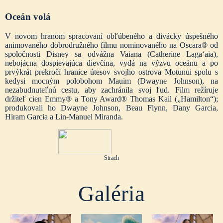
Oceán volá
V novom hranom spracovaní obľúbeného a divácky úspešného
animovaného dobrodružného filmu nominovaného na Oscara® od
spoločnosti Disney sa odvážna Vaiana (Catherine Lagaʻaia),
nebojácna dospievajúca dievčina, vydá na výzvu oceánu a po
prvýkrát prekročí hranice útesov svojho ostrova Motunui spolu s
kedysi mocným polobohom Mauim (Dwayne Johnson), na
nezabudnuteľnú cestu, aby zachránila svoj ľud. Film režíruje
držiteľ cien Emmy® a Tony Award® Thomas Kail („Hamilton“);
produkovali ho Dwayne Johnson, Beau Flynn, Dany Garcia,
Hiram Garcia a Lin-Manuel Miranda.
Strach
Galéria