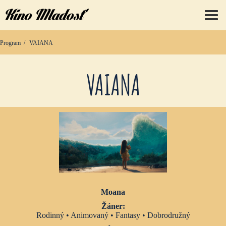
prep
Program
VAIANA
VAIANA
Moana
Žáner:
Rodinný • Animovaný • Fantasy • Dobrodružný