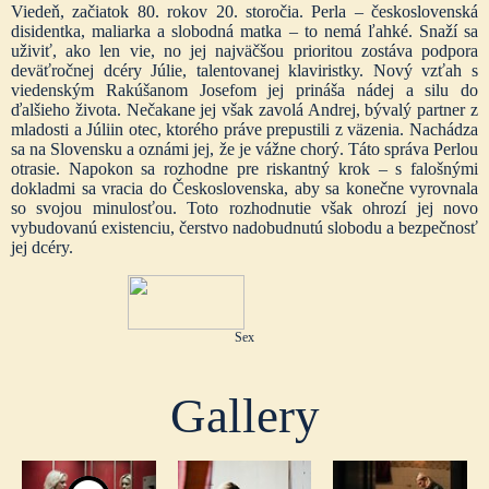
Viedeň, začiatok 80. rokov 20. storočia. Perla – československá
disidentka, maliarka a slobodná matka – to nemá ľahké. Snaží sa
uživiť, ako len vie, no jej najväčšou prioritou zostáva podpora
deväťročnej dcéry Júlie, talentovanej klaviristky. Nový vzťah s
viedenským Rakúšanom Josefom jej prináša nádej a silu do
ďalšieho života. Nečakane jej však zavolá Andrej, bývalý partner z
mladosti a Júliin otec, ktorého práve prepustili z väzenia. Nachádza
sa na Slovensku a oznámi jej, že je vážne chorý. Táto správa Perlou
otrasie. Napokon sa rozhodne pre riskantný krok – s falošnými
dokladmi sa vracia do Československa, aby sa konečne vyrovnala
so svojou minulosťou. Toto rozhodnutie však ohrozí jej novo
vybudovanú existenciu, čerstvo nadobudnutú slobodu a bezpečnosť
jej dcéry.
Sex
Gallery